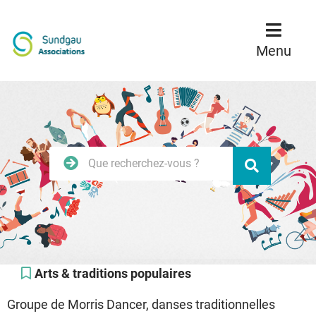
Menu
Contenu
Recherche
Menu
Rechercher
Valider
sur
le
site
Arts & traditions populaires
Groupe de Morris Dancer, danses traditionnelles