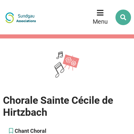
Menu
Contenu
Recherche
R
s
Menu
l
s
Chorale Sainte Cécile de
Hirtzbach
Chant Choral