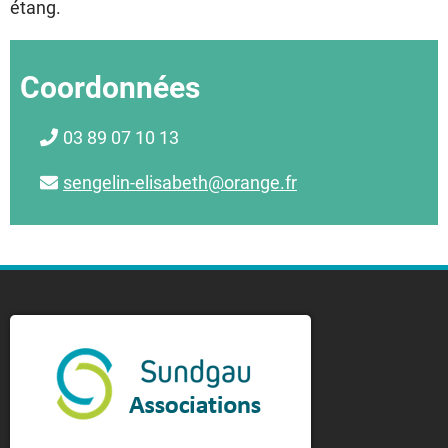
étang.
Coordonnées
03 89 07 10 13
sengelin-elisabeth@orange.fr