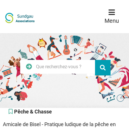
Menu
Contenu
Recherche
Menu
Rechercher
Valider
sur
le
site
Pêche & Chasse
Amicale de Bisel - Pratique ludique de la pêche en