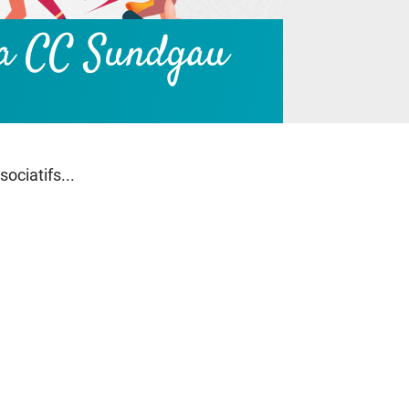
 la CC Sundgau
ociatifs...