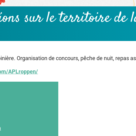
tions
sur le territoire de
pinière. Organisation de concours, pêche de nuit, repas ass
com/APLroppen/
m