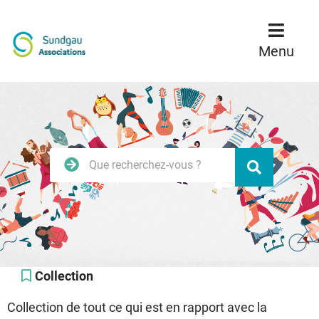
Menu
Contenu
Recherche
Menu
Rechercher
Valider
sur
le
site
Collection
Collection de tout ce qui est en rapport avec la