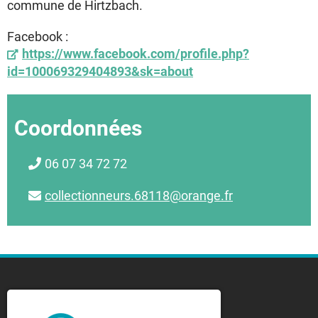
commune de Hirtzbach.
Facebook :
https://www.facebook.com/profile.php?
id=100069329404893&sk=about
Coordonnées
06 07 34 72 72
collectionneurs.68118@orange.fr