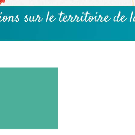
tions
sur le territoire de