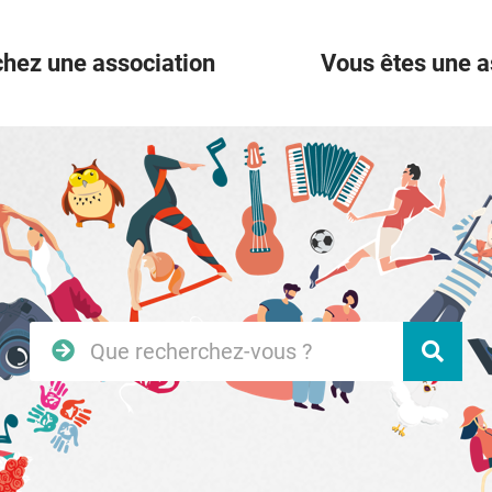
hez une association
Vous êtes une a
Rechercher
Vali
sur
le
site