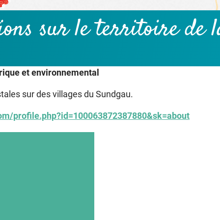
tions
sur le territoire de
orique et environnemental
stales sur des villages du Sundgau.
com/profile.php?id=100063872387880&sk=about