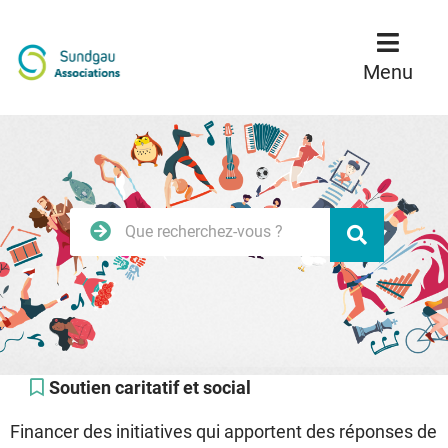
Menu
Contenu
Recherche
Menu
Rechercher
Valider
sur
le
site
Soutien caritatif et social
Financer des initiatives qui apportent des réponses de