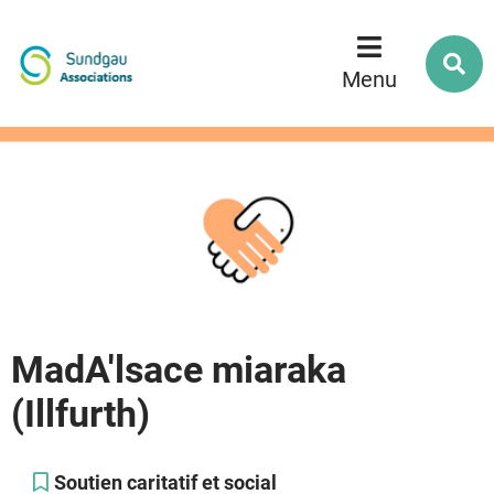
Menu
Contenu
Recherche
R
s
Menu
l
s
MadA'lsace miaraka
(Illfurth)
Soutien caritatif et social