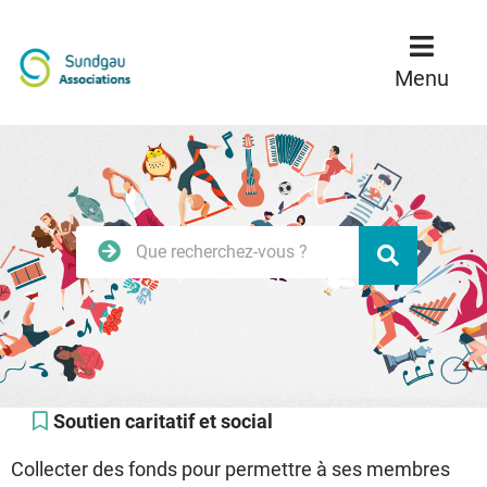
Menu
Contenu
Recherche
Menu
Rechercher
Valider
sur
le
site
Soutien caritatif et social
Collecter des fonds pour permettre à ses membres