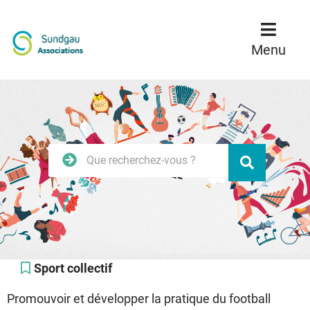
Menu
Contenu
Recherche
Menu
Rechercher
Valider
sur
le
site
Sport collectif
Promouvoir et développer la pratique du football