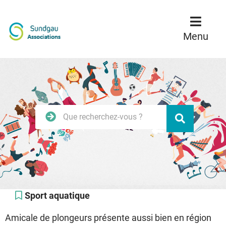
Menu
Contenu
Recherche
Menu
Rechercher
Valider
sur
le
site
Sport aquatique
Amicale de plongeurs présente aussi bien en région