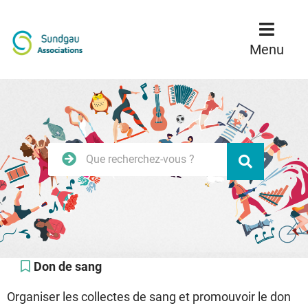
Menu
Contenu
Recherche
Menu
Rechercher
Valider
sur
le
site
Don de sang
Organiser les collectes de sang et promouvoir le don