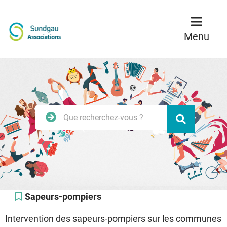
Menu
Contenu
Recherche
Menu
Rechercher
Valider
sur
le
site
Sapeurs-pompiers
Intervention des sapeurs-pompiers sur les communes