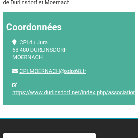
de Durlinsdorf et Moernach.
Coordonnées
CPI du Jura
68 480 DURLINSDORF
MOERNACH
CPI.MOERNACH@sdis68.fr
https://www.durlinsdorf.net/index.php/associatio