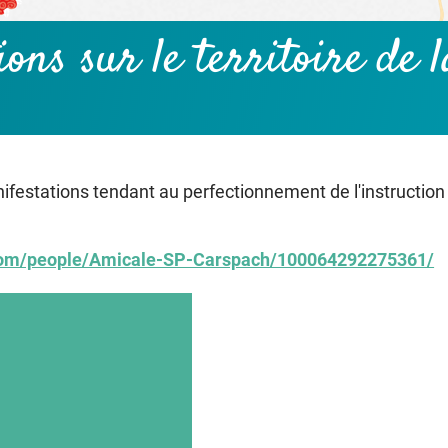
tions
sur le territoire de
nifestations tendant au perfectionnement de l'instructi
com/people/Amicale-SP-Carspach/100064292275361/