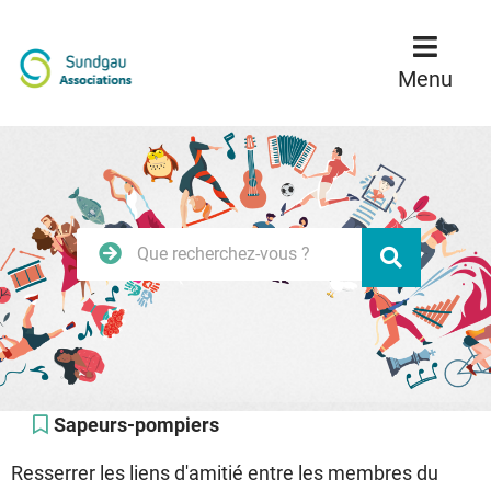
Menu
Contenu
Recherche
Menu
Rechercher
Valider
sur
le
site
Sapeurs-pompiers
Resserrer les liens d'amitié entre les membres du