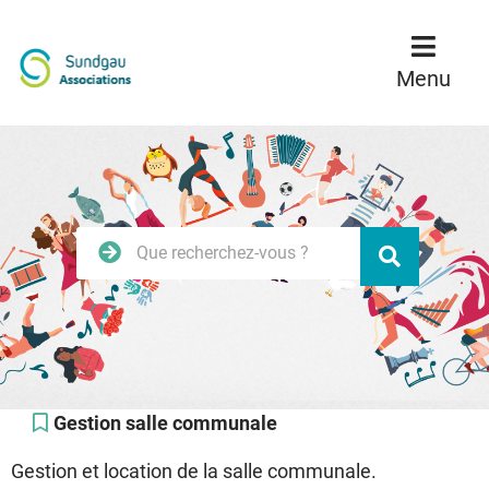
Menu
Contenu
Recherche
Menu
Rechercher
Valider
sur
le
site
Gestion salle communale
Gestion et location de la salle communale.