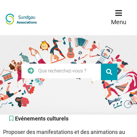
Menu
Contenu
Recherche
Menu
Rechercher
Valider
sur
le
site
Evénements culturels
Proposer des manifestations et des animations au