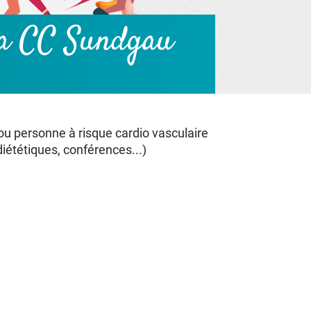
 la CC Sundgau
 ou personne à risque cardio vasculaire
iététiques, conférences...)