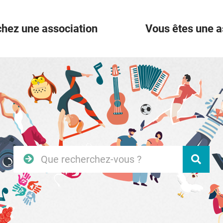
hez une association
Vous êtes une a
Rechercher
Vali
sur
le
site