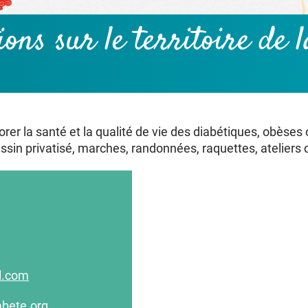
tions
sur le territoire de
rer la santé et la qualité de vie des diabétiques, obèses
in privatisé, marches, randonnées, raquettes, ateliers d
l.com
abete.org