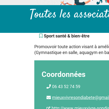
Toutes les associa
Sport santé & bien-être
Promouvoir toute action visant à amélio
(Gymnastique en salle, aquagym en bass
Coordonnées
06 43 52 74 59
mieuxvivresondiabete@gmai
http://www.mieuxvivre-sondi